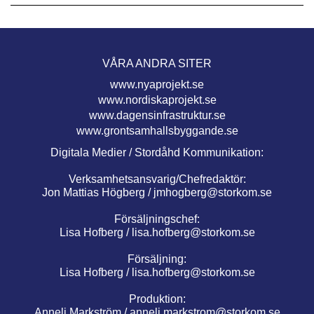
VÅRA ANDRA SITER
www.nyaprojekt.se
www.nordiskaprojekt.se
www.dagensinfrastruktur.se
www.grontsamhallsbyggande.se
Digitala Medier / Stordåhd Kommunikation:
Verksamhetsansvarig/Chefredaktör:
Jon Mattias Högberg /
jmhogberg@storkom.se
Försäljningschef:
Lisa Hofberg /
lisa.hofberg@storkom.se
Försäljning:
Lisa Hofberg /
lisa.hofberg@storkom.se
Produktion:
Anneli Markström /
anneli.markstrom@storkom.se