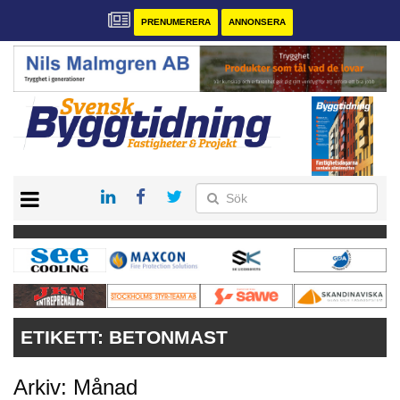
PRENUMERERA
ANNONSERA
START
PRENUMERERA
VÅRA ANDRA MAGASIN
ANNONSERA
KONTAKT
ETIKETT:
BETONMAST
Arkiv: Månad