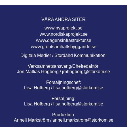
VÅRA ANDRA SITER
www.nyaprojekt.se
www.nordiskaprojekt.se
www.dagensinfrastruktur.se
www.grontsamhallsbyggande.se
Digitala Medier / Stordåhd Kommunikation:
Verksamhetsansvarig/Chefredaktör:
Jon Mattias Högberg /
jmhogberg@storkom.se
Försäljningschef:
Lisa Hofberg /
lisa.hofberg@storkom.se
Försäljning:
Lisa Hofberg /
lisa.hofberg@storkom.se
Produktion:
Anneli Markström /
anneli.markstrom@storkom.se