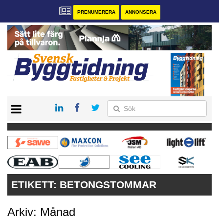
PRENUMERERA
ANNONSERA
START
PRENUMERERA
VÅRA ANDRA MAGASIN
ANNONSERA
KONTAKT
ETIKETT:
BETONGSTOMMAR
Arkiv: Månad