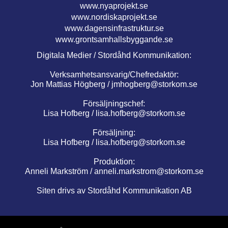
www.nyaprojekt.se
www.nordiskaprojekt.se
www.dagensinfrastruktur.se
www.grontsamhallsbyggande.se
Digitala Medier / Stordåhd Kommunikation:
Verksamhetsansvarig/Chefredaktör:
Jon Mattias Högberg /
jmhogberg@storkom.se
Försäljningschef:
Lisa Hofberg /
lisa.hofberg@storkom.se
Försäljning:
Lisa Hofberg /
lisa.hofberg@storkom.se
Produktion:
Anneli Markström /
anneli.markstrom@storkom.se
Siten drivs av Stordåhd Kommunikation AB