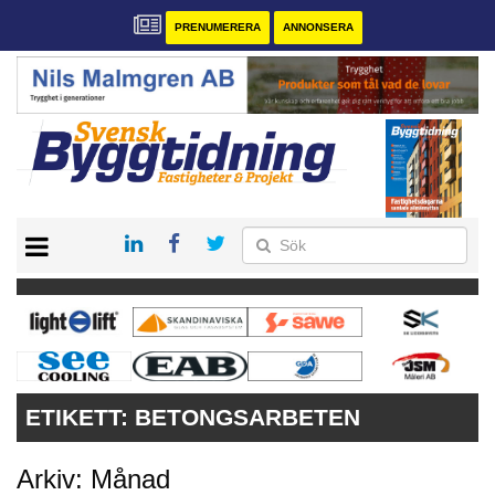
PRENUMERERA
ANNONSERA
START
PRENUMERERA
VÅRA ANDRA MAGASIN
ANNONSERA
KONTAKT
ETIKETT:
BETONGSARBETEN
Arkiv: Månad