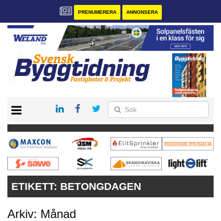
PRENUMERERA
ANNONSERA
START
PRENUMERERA
VÅRA ANDRA MAGASIN
ANNONSERA
KONTAKT
ETIKETT:
BETONGDAGEN
Arkiv: Månad