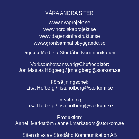
VÅRA ANDRA SITER
www.nyaprojekt.se
www.nordiskaprojekt.se
www.dagensinfrastruktur.se
www.grontsamhallsbyggande.se
Digitala Medier / Stordåhd Kommunikation:
Verksamhetsansvarig/Chefredaktör:
Jon Mattias Högberg /
jmhogberg@storkom.se
Försäljningschef:
Lisa Hofberg /
lisa.hofberg@storkom.se
Försäljning:
Lisa Hofberg /
lisa.hofberg@storkom.se
Produktion:
Anneli Markström /
anneli.markstrom@storkom.se
Siten drivs av Stordåhd Kommunikation AB