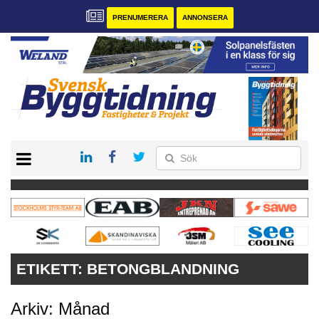
PRENUMERERA
ANNONSERA
START
PRENUMERERA
VÅRA ANDRA MAGASIN
ANNONSERA
KONTAKT
ETIKETT:
BETONGBLANDNING
Arkiv: Månad