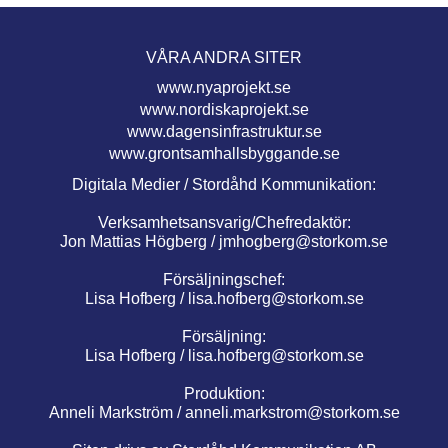
VÅRA ANDRA SITER
www.nyaprojekt.se
www.nordiskaprojekt.se
www.dagensinfrastruktur.se
www.grontsamhallsbyggande.se
Digitala Medier / Stordåhd Kommunikation:
Verksamhetsansvarig/Chefredaktör:
Jon Mattias Högberg /
jmhogberg@storkom.se
Försäljningschef:
Lisa Hofberg /
lisa.hofberg@storkom.se
Försäljning:
Lisa Hofberg /
lisa.hofberg@storkom.se
Produktion:
Anneli Markström /
anneli.markstrom@storkom.se