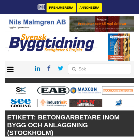
PRENUMERERA
ANNONSERA
START
PRENUMERERA
VÅRA ANDRA MAGASIN
ANNONSERA
KONTAKT
ETIKETT:
BETONGARBETARE INOM
BYGG OCH ANLÄGGNING
(STOCKHOLM)