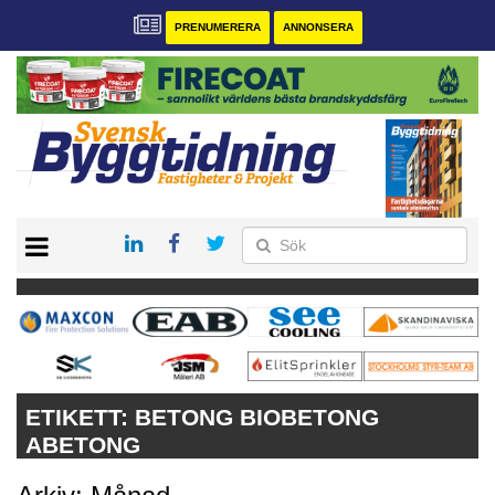
PRENUMERERA
ANNONSERA
START
PRENUMERERA
VÅRA ANDRA MAGASIN
ANNONSERA
KONTAKT
ETIKETT:
BETONG BIOBETONG
ABETONG