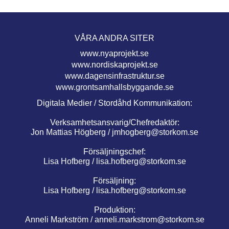
VÅRA ANDRA SITER
www.nyaprojekt.se
www.nordiskaprojekt.se
www.dagensinfrastruktur.se
www.grontsamhallsbyggande.se
Digitala Medier / Stordåhd Kommunikation:
Verksamhetsansvarig/Chefredaktör:
Jon Mattias Högberg /
jmhogberg@storkom.se
Försäljningschef:
Lisa Hofberg /
lisa.hofberg@storkom.se
Försäljning:
Lisa Hofberg /
lisa.hofberg@storkom.se
Produktion:
Anneli Markström /
anneli.markstrom@storkom.se