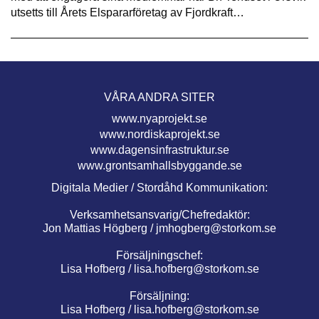
utsetts till Årets Elspararföretag av Fjordkraft…
VÅRA ANDRA SITER
www.nyaprojekt.se
www.nordiskaprojekt.se
www.dagensinfrastruktur.se
www.grontsamhallsbyggande.se
Digitala Medier / Stordåhd Kommunikation:
Verksamhetsansvarig/Chefredaktör:
Jon Mattias Högberg /
jmhogberg@storkom.se
Försäljningschef:
Lisa Hofberg /
lisa.hofberg@storkom.se
Försäljning:
Lisa Hofberg /
lisa.hofberg@storkom.se