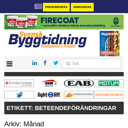
PRENUMERERA
ANNONSERA
START
PRENUMERERA
VÅRA ANDRA MAGASIN
ANNONSERA
KONTAKT
ETIKETT:
BETEENDEFÖRÄNDRINGAR
Arkiv: Månad