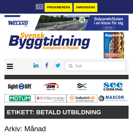
PRENUMERERA
ANNONSERA
START
PRENUMERERA
VÅRA ANDRA MAGASIN
ANNONSERA
KONTAKT
ETIKETT:
BETALD UTBILDNING
Arkiv: Månad