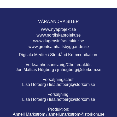
VÅRA ANDRA SITER
www.nyaprojekt.se
www.nordiskaprojekt.se
www.dagensinfrastruktur.se
www.grontsamhallsbyggande.se
Digitala Medier / Stordåhd Kommunikation:
Verksamhetsansvarig/Chefredaktör:
Jon Mattias Högberg /
jmhogberg@storkom.se
Försäljningschef:
Lisa Hofberg /
lisa.hofberg@storkom.se
Försäljning:
Lisa Hofberg /
lisa.hofberg@storkom.se
Produktion:
Anneli Markström /
anneli.markstrom@storkom.se