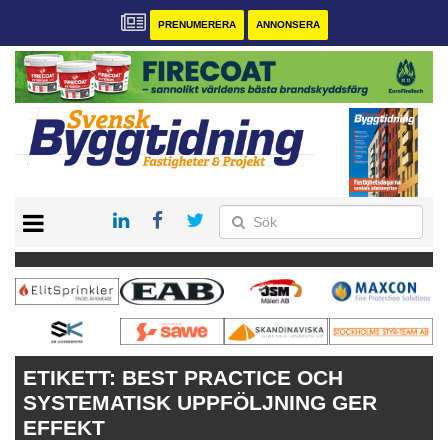
PRENUMERERA
ANNONSERA
START
PRENUMERERA
VÅRA ANDRA MAGASIN
ANNONSERA
KONTAKT
ETIKETT:
BEST PRACTICE OCH
SYSTEMATISK UPPFÖLJNING GER
EFFEKT