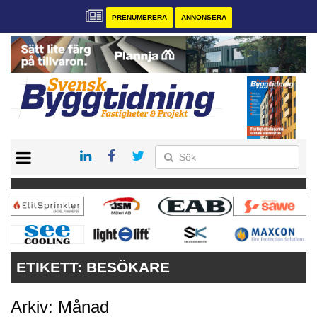
PRENUMERERA
ANNONSERA
START
PRENUMERERA
VÅRA ANDRA MAGASIN
ANNONSERA
KONTAKT
ETIKETT:
BESÖKARE
Arkiv: Månad