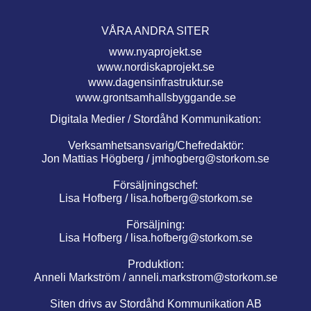
VÅRA ANDRA SITER
www.nyaprojekt.se
www.nordiskaprojekt.se
www.dagensinfrastruktur.se
www.grontsamhallsbyggande.se
Digitala Medier / Stordåhd Kommunikation:
Verksamhetsansvarig/Chefredaktör:
Jon Mattias Högberg /
jmhogberg@storkom.se
Försäljningschef:
Lisa Hofberg /
lisa.hofberg@storkom.se
Försäljning:
Lisa Hofberg /
lisa.hofberg@storkom.se
Produktion:
Anneli Markström /
anneli.markstrom@storkom.se
Siten drivs av Stordåhd Kommunikation AB