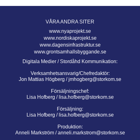
VÅRA ANDRA SITER
www.nyaprojekt.se
www.nordiskaprojekt.se
www.dagensinfrastruktur.se
www.grontsamhallsbyggande.se
Digitala Medier / Stordåhd Kommunikation:
Verksamhetsansvarig/Chefredaktör:
Jon Mattias Högberg /
jmhogberg@storkom.se
Försäljningschef:
Lisa Hofberg /
lisa.hofberg@storkom.se
Försäljning:
Lisa Hofberg /
lisa.hofberg@storkom.se
Produktion:
Anneli Markström /
anneli.markstrom@storkom.se