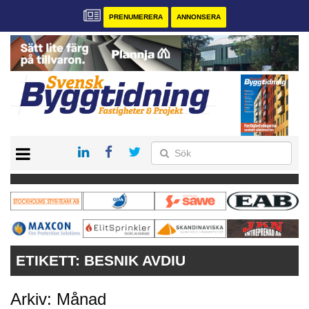
PRENUMERERA
ANNONSERA
START
PRENUMERERA
VÅRA ANDRA MAGASIN
ANNONSERA
KONTAKT
ETIKETT:
BESNIK AVDIU
Arkiv: Månad