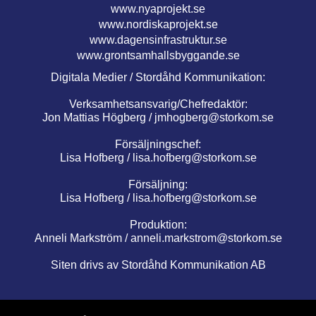
www.nyaprojekt.se
www.nordiskaprojekt.se
www.dagensinfrastruktur.se
www.grontsamhallsbyggande.se
Digitala Medier / Stordåhd Kommunikation:
Verksamhetsansvarig/Chefredaktör:
Jon Mattias Högberg /
jmhogberg@storkom.se
Försäljningschef:
Lisa Hofberg /
lisa.hofberg@storkom.se
Försäljning:
Lisa Hofberg /
lisa.hofberg@storkom.se
Produktion:
Anneli Markström /
anneli.markstrom@storkom.se
Siten drivs av Stordåhd Kommunikation AB