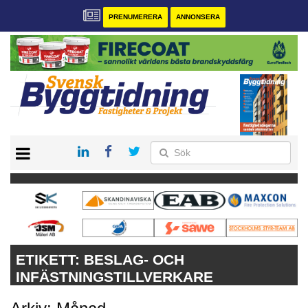
PRENUMERERA
ANNONSERA
START
PRENUMERERA
VÅRA ANDRA MAGASIN
ANNONSERA
KONTAKT
ETIKETT:
BESLAG- OCH
INFÄSTNINGSTILLVERKARE