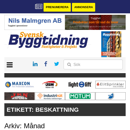
PRENUMERERA
ANNONSERA
START
PRENUMERERA
VÅRA ANDRA MAGASIN
ANNONSERA
KONTAKT
ETIKETT:
BESKATTNING
Arkiv: Månad