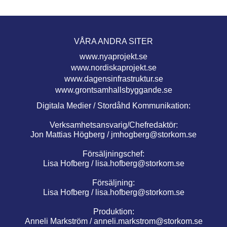
VÅRA ANDRA SITER
www.nyaprojekt.se
www.nordiskaprojekt.se
www.dagensinfrastruktur.se
www.grontsamhallsbyggande.se
Digitala Medier / Stordåhd Kommunikation:
Verksamhetsansvarig/Chefredaktör:
Jon Mattias Högberg /
jmhogberg@storkom.se
Försäljningschef:
Lisa Hofberg /
lisa.hofberg@storkom.se
Försäljning:
Lisa Hofberg /
lisa.hofberg@storkom.se
Produktion:
Anneli Markström /
anneli.markstrom@storkom.se