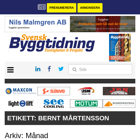
PRENUMERERA
ANNONSERA
START
PRENUMERERA
VÅRA ANDRA MAGASIN
ANNONSERA
KONTAKT
ETIKETT:
BERNT MÅRTENSSON
Arkiv: Månad