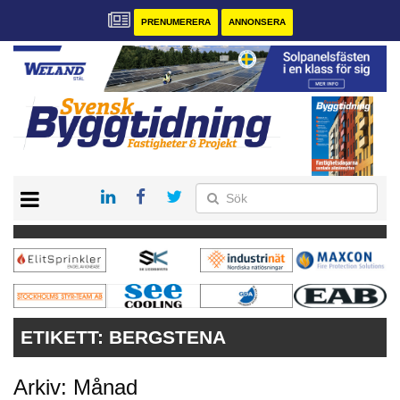
PRENUMERERA
ANNONSERA
START
PRENUMERERA
VÅRA ANDRA MAGASIN
ANNONSERA
KONTAKT
ETIKETT:
BERGSTENA
Arkiv: Månad