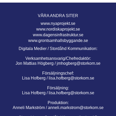
VÅRA ANDRA SITER
www.nyaprojekt.se
www.nordiskaprojekt.se
www.dagensinfrastruktur.se
www.grontsamhallsbyggande.se
Digitala Medier / Stordåhd Kommunikation:
Verksamhetsansvarig/Chefredaktör:
Jon Mattias Högberg /
jmhogberg@storkom.se
Försäljningschef:
Lisa Hofberg /
lisa.hofberg@storkom.se
Försäljning:
Lisa Hofberg /
lisa.hofberg@storkom.se
Produktion:
Anneli Markström /
anneli.markstrom@storkom.se