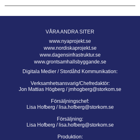
VÅRA ANDRA SITER
www.nyaprojekt.se
www.nordiskaprojekt.se
www.dagensinfrastruktur.se
www.grontsamhallsbyggande.se
Digitala Medier / Stordåhd Kommunikation:
Verksamhetsansvarig/Chefredaktör:
Jon Mattias Högberg /
jmhogberg@storkom.se
Försäljningschef:
Lisa Hofberg /
lisa.hofberg@storkom.se
Försäljning:
Lisa Hofberg /
lisa.hofberg@storkom.se
Produktion: