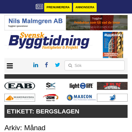
PRENUMERERA
ANNONSERA
START
PRENUMERERA
VÅRA ANDRA MAGASIN
ANNONSERA
KONTAKT
ETIKETT:
BERGSLAGEN
Arkiv: Månad