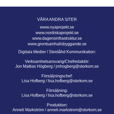
VÅRA ANDRA SITER
www.nyaprojekt.se
www.nordiskaprojekt.se
www.dagensinfrastruktur.se
www.grontsamhallsbyggande.se
Digitala Medier / Stordåhd Kommunikation:
Verksamhetsansvarig/Chefredaktör:
Jon Mattias Högberg /
jmhogberg@storkom.se
Försäljningschef:
Lisa Hofberg /
lisa.hofberg@storkom.se
Försäljning:
Lisa Hofberg /
lisa.hofberg@storkom.se
Produktion:
Anneli Markström /
anneli.markstrom@storkom.se