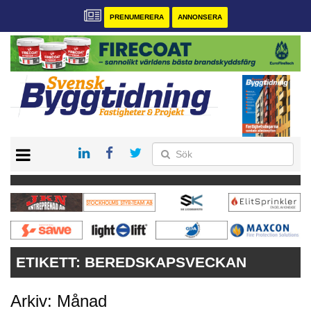
PRENUMERERA
ANNONSERA
START
PRENUMERERA
VÅRA ANDRA MAGASIN
ANNONSERA
KONTAKT
ETIKETT:
BEREDSKAPSVECKAN
Arkiv: Månad