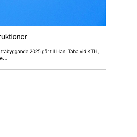
ruktioner
h träbyggande 2025 går till Hani Taha vid KTH,
are…