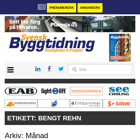
PRENUMERERA
ANNONSERA
START
PRENUMERERA
VÅRA ANDRA MAGASIN
ANNONSERA
KONTAKT
ETIKETT:
BENGT REHN
Arkiv: Månad