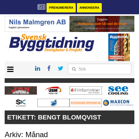
PRENUMERERA
ANNONSERA
START
PRENUMERERA
VÅRA ANDRA MAGASIN
ANNONSERA
KONTAKT
ETIKETT:
BENGT BLOMQVIST
Arkiv: Månad