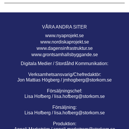
VÅRA ANDRA SITER
www.nyaprojekt.se
www.nordiskaprojekt.se
www.dagensinfrastruktur.se
www.grontsamhallsbyggande.se
Digitala Medier / Stordåhd Kommunikation:
Verksamhetsansvarig/Chefredaktör:
Jon Mattias Högberg /
jmhogberg@storkom.se
Försäljningschef:
Lisa Hofberg /
lisa.hofberg@storkom.se
Försäljning:
Lisa Hofberg /
lisa.hofberg@storkom.se
Produktion: