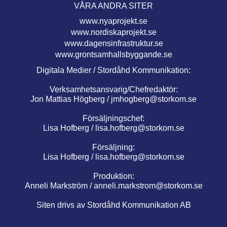
VÅRA ANDRA SITER
www.nyaprojekt.se
www.nordiskaprojekt.se
www.dagensinfrastruktur.se
www.grontsamhallsbyggande.se
Digitala Medier / Stordåhd Kommunikation:
Verksamhetsansvarig/Chefredaktör:
Jon Mattias Högberg /
jmhogberg@storkom.se
Försäljningschef:
Lisa Hofberg /
lisa.hofberg@storkom.se
Försäljning:
Lisa Hofberg /
lisa.hofberg@storkom.se
Produktion:
Anneli Markström /
anneli.markstrom@storkom.se
Siten drivs av Stordåhd Kommunikation AB