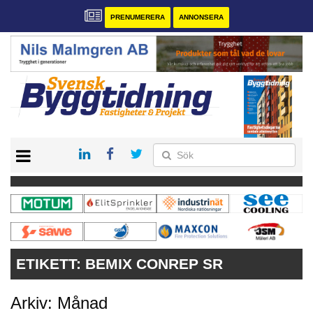
PRENUMERERA
ANNONSERA
START
PRENUMERERA
VÅRA ANDRA MAGASIN
ANNONSERA
KONTAKT
ETIKETT:
BEMIX CONREP SR
Arkiv: Månad