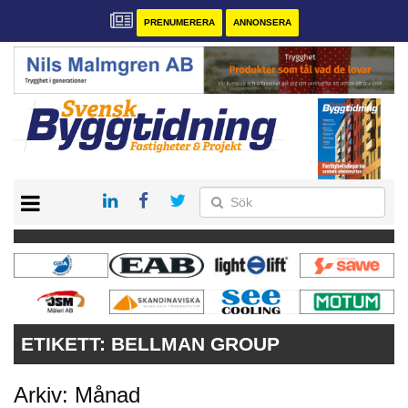
PRENUMERERA
ANNONSERA
START
PRENUMERERA
VÅRA ANDRA MAGASIN
ANNONSERA
KONTAKT
ETIKETT:
BELLMAN GROUP
Arkiv: Månad