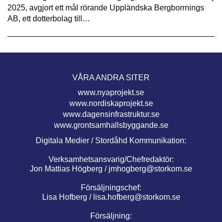
2025, avgjort ett mål rörande Uppländska Bergborrnings
AB, ett dotterbolag till…
VÅRA ANDRA SITER
www.nyaprojekt.se
www.nordiskaprojekt.se
www.dagensinfrastruktur.se
www.grontsamhallsbyggande.se
Digitala Medier / Stordåhd Kommunikation:
Verksamhetsansvarig/Chefredaktör:
Jon Mattias Högberg /
jmhogberg@storkom.se
Försäljningschef:
Lisa Hofberg /
lisa.hofberg@storkom.se
Försäljning: