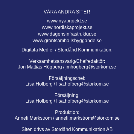
VÅRA ANDRA SITER
www.nyaprojekt.se
www.nordiskaprojekt.se
www.dagensinfrastruktur.se
www.grontsamhallsbyggande.se
Digitala Medier / Stordåhd Kommunikation:
Verksamhetsansvarig/Chefredaktör:
Jon Mattias Högberg /
jmhogberg@storkom.se
Försäljningschef:
Lisa Hofberg /
lisa.hofberg@storkom.se
Försäljning:
Lisa Hofberg /
lisa.hofberg@storkom.se
Produktion:
Anneli Markström /
anneli.markstrom@storkom.se
Siten drivs av Stordåhd Kommunikation AB