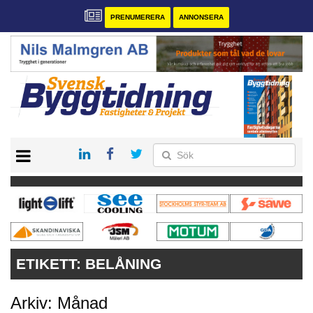
PRENUMERERA
ANNONSERA
START
PRENUMERERA
VÅRA ANDRA MAGASIN
ANNONSERA
KONTAKT
ETIKETT:
BELÅNING
Arkiv: Månad