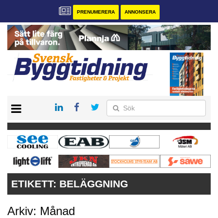
PRENUMERERA
ANNONSERA
START
PRENUMERERA
VÅRA ANDRA MAGASIN
ANNONSERA
KONTAKT
ETIKETT:
BELÄGGNING
Arkiv: Månad