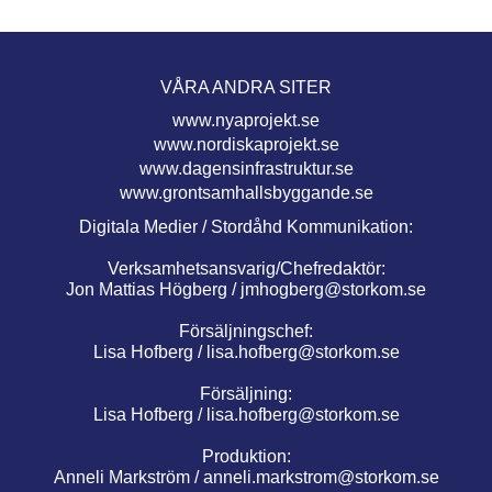
VÅRA ANDRA SITER
www.nyaprojekt.se
www.nordiskaprojekt.se
www.dagensinfrastruktur.se
www.grontsamhallsbyggande.se
Digitala Medier / Stordåhd Kommunikation:
Verksamhetsansvarig/Chefredaktör:
Jon Mattias Högberg /
jmhogberg@storkom.se
Försäljningschef:
Lisa Hofberg /
lisa.hofberg@storkom.se
Försäljning:
Lisa Hofberg /
lisa.hofberg@storkom.se
Produktion:
Anneli Markström /
anneli.markstrom@storkom.se