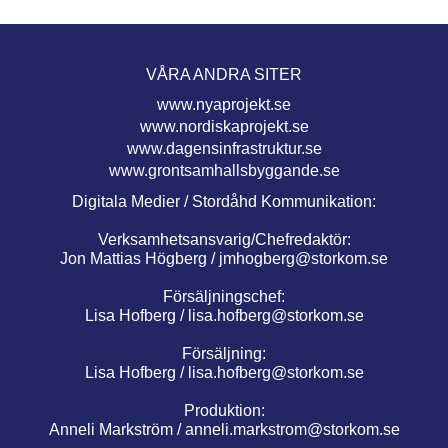
VÅRA ANDRA SITER
www.nyaprojekt.se
www.nordiskaprojekt.se
www.dagensinfrastruktur.se
www.grontsamhallsbyggande.se
Digitala Medier / Stordåhd Kommunikation:
Verksamhetsansvarig/Chefredaktör:
Jon Mattias Högberg /
jmhogberg@storkom.se
Försäljningschef:
Lisa Hofberg /
lisa.hofberg@storkom.se
Försäljning:
Lisa Hofberg /
lisa.hofberg@storkom.se
Produktion:
Anneli Markström /
anneli.markstrom@storkom.se