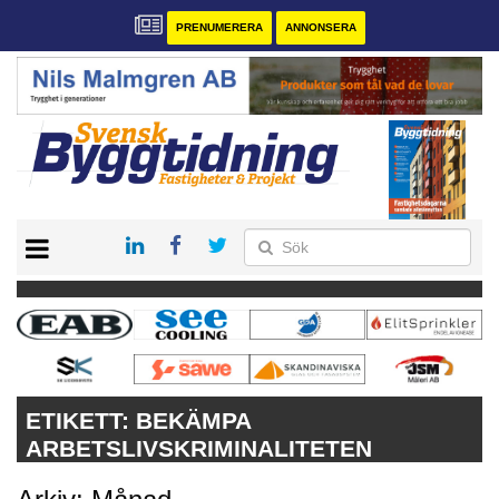
PRENUMERERA
ANNONSERA
START
PRENUMERERA
VÅRA ANDRA MAGASIN
ANNONSERA
KONTAKT
ETIKETT:
BEKÄMPA
ARBETSLIVSKRIMINALITETEN