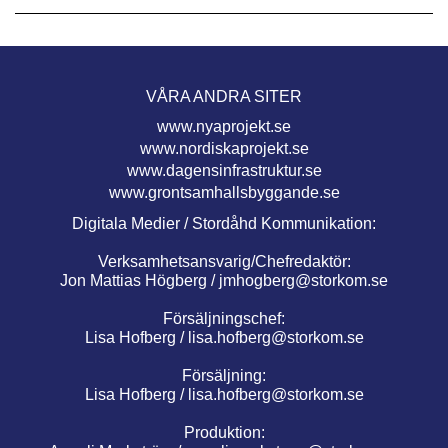
VÅRA ANDRA SITER
www.nyaprojekt.se
www.nordiskaprojekt.se
www.dagensinfrastruktur.se
www.grontsamhallsbyggande.se
Digitala Medier / Stordåhd Kommunikation:
Verksamhetsansvarig/Chefredaktör:
Jon Mattias Högberg /
jmhogberg@storkom.se
Försäljningschef:
Lisa Hofberg /
lisa.hofberg@storkom.se
Försäljning:
Lisa Hofberg /
lisa.hofberg@storkom.se
Produktion: