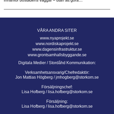
innanför bostadens väggar – utan att göra…
VÅRA ANDRA SITER
www.nyaprojekt.se
www.nordiskaprojekt.se
www.dagensinfrastruktur.se
www.grontsamhallsbyggande.se
Digitala Medier / Stordåhd Kommunikation:
Verksamhetsansvarig/Chefredaktör:
Jon Mattias Högberg /
jmhogberg@storkom.se
Försäljningschef:
Lisa Hofberg /
lisa.hofberg@storkom.se
Försäljning:
Lisa Hofberg /
lisa.hofberg@storkom.se