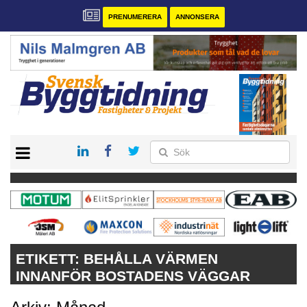
PRENUMERERA
ANNONSERA
START
PRENUMERERA
VÅRA ANDRA MAGASIN
ANNONSERA
KONTAKT
ETIKETT:
BEHÅLLA VÄRMEN
INNANFÖR BOSTADENS VÄGGAR