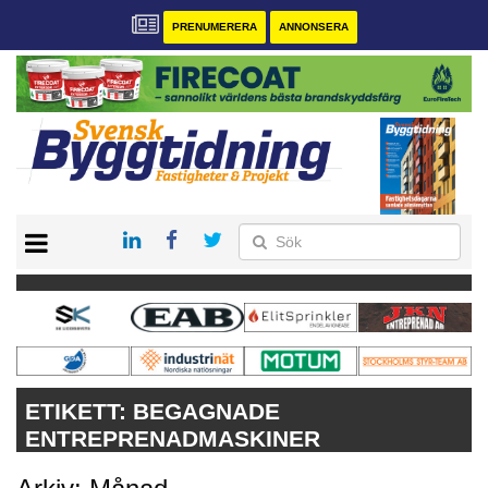
PRENUMERERA
ANNONSERA
START
PRENUMERERA
VÅRA ANDRA MAGASIN
ANNONSERA
KONTAKT
ETIKETT:
BEGAGNADE
ENTREPRENADMASKINER