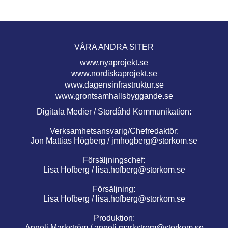
VÅRA ANDRA SITER
www.nyaprojekt.se
www.nordiskaprojekt.se
www.dagensinfrastruktur.se
www.grontsamhallsbyggande.se
Digitala Medier / Stordåhd Kommunikation:
Verksamhetsansvarig/Chefredaktör:
Jon Mattias Högberg /
jmhogberg@storkom.se
Försäljningschef:
Lisa Hofberg /
lisa.hofberg@storkom.se
Försäljning:
Lisa Hofberg /
lisa.hofberg@storkom.se
Produktion:
Anneli Markström /
anneli.markstrom@storkom.se