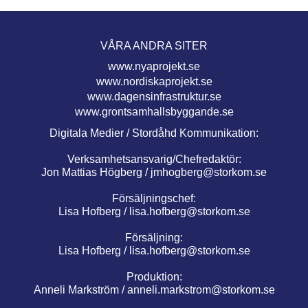
VÅRA ANDRA SITER
www.nyaprojekt.se
www.nordiskaprojekt.se
www.dagensinfrastruktur.se
www.grontsamhallsbyggande.se
Digitala Medier / Stordåhd Kommunikation:
Verksamhetsansvarig/Chefredaktör:
Jon Mattias Högberg /
jmhogberg@storkom.se
Försäljningschef:
Lisa Hofberg /
lisa.hofberg@storkom.se
Försäljning:
Lisa Hofberg /
lisa.hofberg@storkom.se
Produktion:
Anneli Markström /
anneli.markstrom@storkom.se