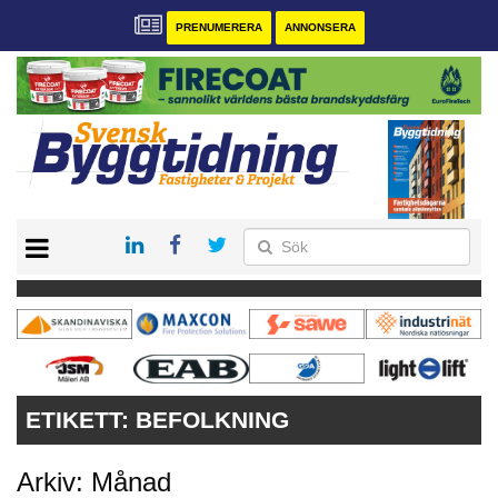
PRENUMERERA
ANNONSERA
START
PRENUMERERA
VÅRA ANDRA MAGASIN
ANNONSERA
KONTAKT
ETIKETT:
BEFOLKNING
Arkiv: Månad