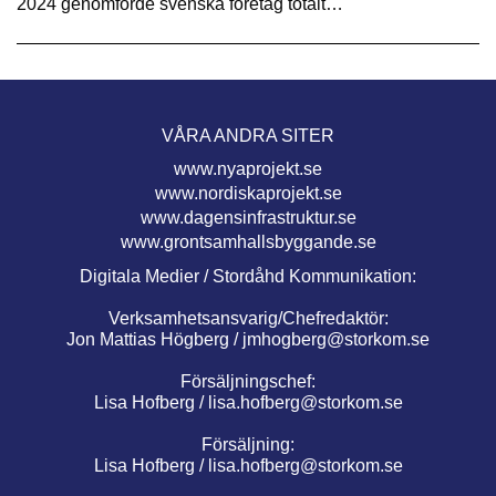
2024 genomförde svenska företag totalt…
VÅRA ANDRA SITER
www.nyaprojekt.se
www.nordiskaprojekt.se
www.dagensinfrastruktur.se
www.grontsamhallsbyggande.se
Digitala Medier / Stordåhd Kommunikation:
Verksamhetsansvarig/Chefredaktör:
Jon Mattias Högberg /
jmhogberg@storkom.se
Försäljningschef:
Lisa Hofberg /
lisa.hofberg@storkom.se
Försäljning:
Lisa Hofberg /
lisa.hofberg@storkom.se