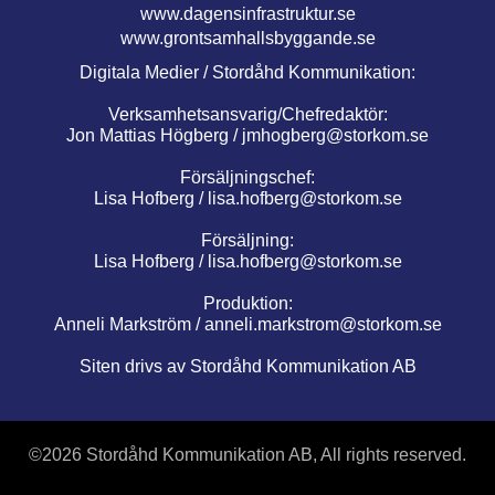
www.dagensinfrastruktur.se
www.grontsamhallsbyggande.se
Digitala Medier / Stordåhd Kommunikation:
Verksamhetsansvarig/Chefredaktör:
Jon Mattias Högberg /
jmhogberg@storkom.se
Försäljningschef:
Lisa Hofberg /
lisa.hofberg@storkom.se
Försäljning:
Lisa Hofberg /
lisa.hofberg@storkom.se
Produktion:
Anneli Markström /
anneli.markstrom@storkom.se
Siten drivs av Stordåhd Kommunikation AB
©
2026 Stordåhd Kommunikation AB, All rights reserved.