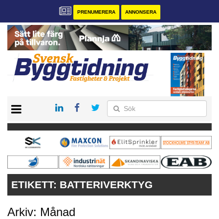
PRENUMERERA
ANNONSERA
START
PRENUMERERA
VÅRA ANDRA MAGASIN
ANNONSERA
KONTAKT
ETIKETT:
BATTERIVERKTYG
Arkiv: Månad