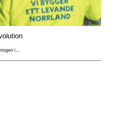
volution
lningen i…