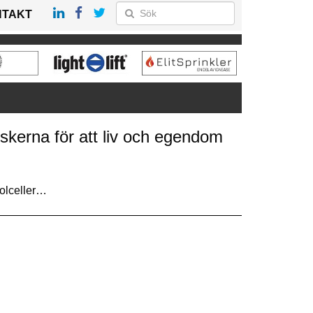
NTAKT
iskerna för att liv och egendom
solceller…