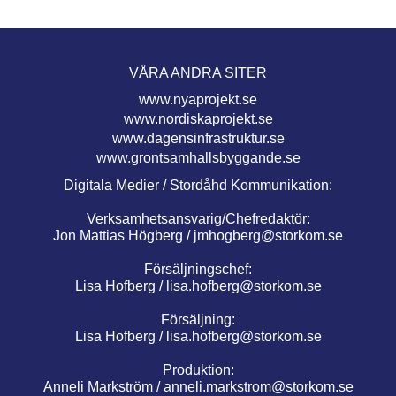
VÅRA ANDRA SITER
www.nyaprojekt.se
www.nordiskaprojekt.se
www.dagensinfrastruktur.se
www.grontsamhallsbyggande.se
Digitala Medier / Stordåhd Kommunikation:
Verksamhetsansvarig/Chefredaktör:
Jon Mattias Högberg /
jmhogberg@storkom.se
Försäljningschef:
Lisa Hofberg /
lisa.hofberg@storkom.se
Försäljning:
Lisa Hofberg /
lisa.hofberg@storkom.se
Produktion:
Anneli Markström /
anneli.markstrom@storkom.se