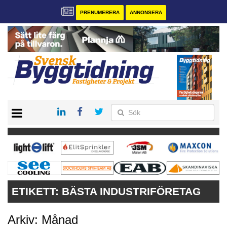
PRENUMERERA
ANNONSERA
START
PRENUMERERA
VÅRA ANDRA MAGASIN
ANNONSERA
KONTAKT
ETIKETT:
BÄSTA INDUSTRIFÖRETAG
Arkiv: Månad