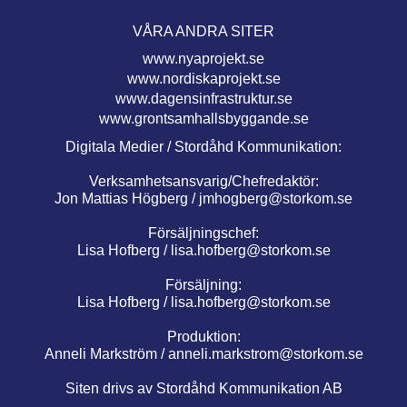
VÅRA ANDRA SITER
www.nyaprojekt.se
www.nordiskaprojekt.se
www.dagensinfrastruktur.se
www.grontsamhallsbyggande.se
Digitala Medier / Stordåhd Kommunikation:
Verksamhetsansvarig/Chefredaktör:
Jon Mattias Högberg /
jmhogberg@storkom.se
Försäljningschef:
Lisa Hofberg /
lisa.hofberg@storkom.se
Försäljning:
Lisa Hofberg /
lisa.hofberg@storkom.se
Produktion:
Anneli Markström /
anneli.markstrom@storkom.se
Siten drivs av Stordåhd Kommunikation AB