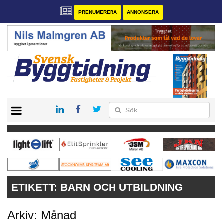
PRENUMERERA
ANNONSERA
START
PRENUMERERA
VÅRA ANDRA MAGASIN
ANNONSERA
KONTAKT
ETIKETT:
BARN OCH UTBILDNING
Arkiv: Månad