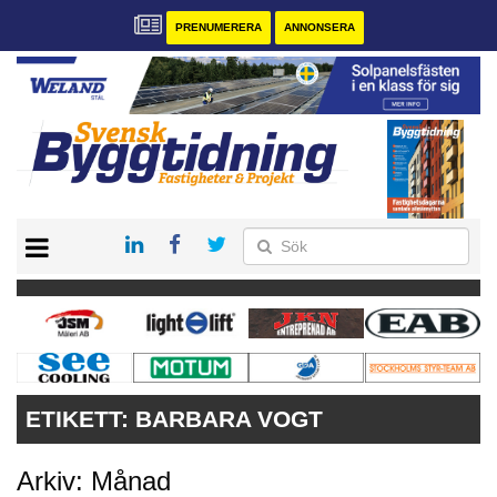
PRENUMERERA
ANNONSERA
START
PRENUMERERA
VÅRA ANDRA MAGASIN
ANNONSERA
KONTAKT
ETIKETT:
BARBARA VOGT
Arkiv: Månad