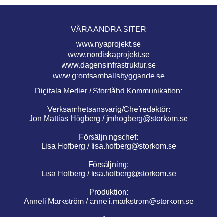
VÅRA ANDRA SITER
www.nyaprojekt.se
www.nordiskaprojekt.se
www.dagensinfrastruktur.se
www.grontsamhallsbyggande.se
Digitala Medier / Stordåhd Kommunikation:
Verksamhetsansvarig/Chefredaktör:
Jon Mattias Högberg /
jmhogberg@storkom.se
Försäljningschef:
Lisa Hofberg /
lisa.hofberg@storkom.se
Försäljning:
Lisa Hofberg /
lisa.hofberg@storkom.se
Produktion:
Anneli Markström /
anneli.markstrom@storkom.se