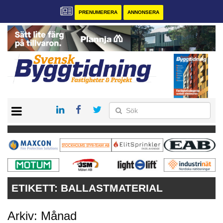
PRENUMERERA
ANNONSERA
START
PRENUMERERA
VÅRA ANDRA MAGASIN
ANNONSERA
KONTAKT
ETIKETT:
BALLASTMATERIAL
Arkiv: Månad