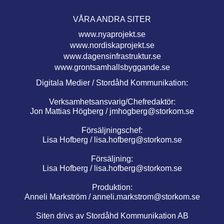
VÅRA ANDRA SITER
www.nyaprojekt.se
www.nordiskaprojekt.se
www.dagensinfrastruktur.se
www.grontsamhallsbyggande.se
Digitala Medier / Stordåhd Kommunikation:
Verksamhetsansvarig/Chefredaktör:
Jon Mattias Högberg /
jmhogberg@storkom.se
Försäljningschef:
Lisa Hofberg /
lisa.hofberg@storkom.se
Försäljning:
Lisa Hofberg /
lisa.hofberg@storkom.se
Produktion:
Anneli Markström /
anneli.markstrom@storkom.se
Siten drivs av Stordåhd Kommunikation AB