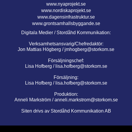
www.nyaprojekt.se
www.nordiskaprojekt.se
www.dagensinfrastruktur.se
www.grontsamhallsbyggande.se
Digitala Medier / Stordåhd Kommunikation:
Verksamhetsansvarig/Chefredaktör:
Jon Mattias Högberg /
jmhogberg@storkom.se
Försäljningschef:
Lisa Hofberg /
lisa.hofberg@storkom.se
Försäljning:
Lisa Hofberg /
lisa.hofberg@storkom.se
Produktion:
Anneli Markström /
anneli.markstrom@storkom.se
Siten drivs av Stordåhd Kommunikation AB