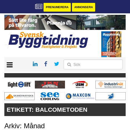
PRENUMERERA
ANNONSERA
START
PRENUMERERA
VÅRA ANDRA MAGASIN
ANNONSERA
KONTAKT
ETIKETT:
BALCOMETODEN
Arkiv: Månad