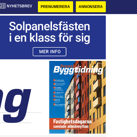
NYHETSBREV
PRENUMERERA
ANNONSERA