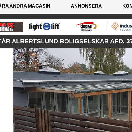
ÅRA ANDRA MAGASIN
ANNONSERA
KO
ÅR ALBERTSLUND BOLIGSELSKAB AFD. 370