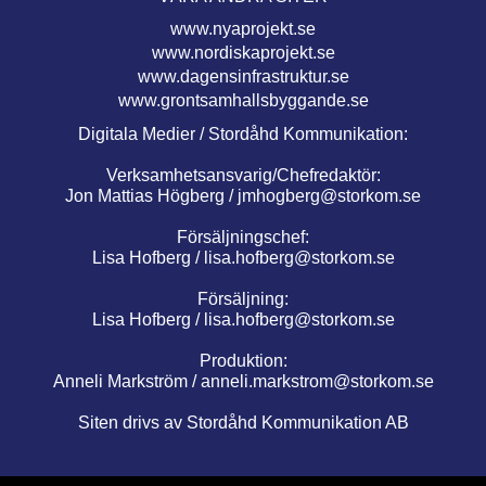
www.nyaprojekt.se
www.nordiskaprojekt.se
www.dagensinfrastruktur.se
www.grontsamhallsbyggande.se
Digitala Medier / Stordåhd Kommunikation:
Verksamhetsansvarig/Chefredaktör:
Jon Mattias Högberg /
jmhogberg@storkom.se
Försäljningschef:
Lisa Hofberg /
lisa.hofberg@storkom.se
Försäljning:
Lisa Hofberg /
lisa.hofberg@storkom.se
Produktion:
Anneli Markström /
anneli.markstrom@storkom.se
Siten drivs av Stordåhd Kommunikation AB