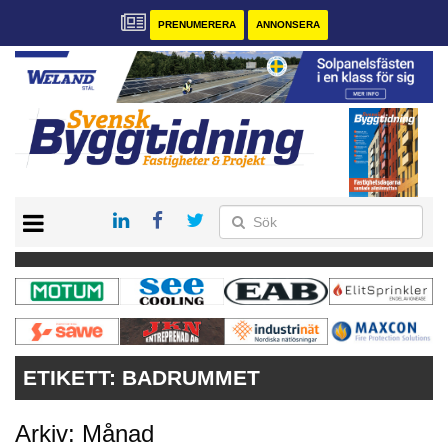
PRENUMERERA
ANNONSERA
START
PRENUMERERA
VÅRA ANDRA MAGASIN
ANNONSERA
KONTAKT
ETIKETT:
BADRUMMET
Arkiv: Månad