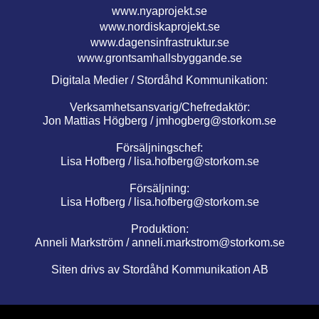
www.nyaprojekt.se
www.nordiskaprojekt.se
www.dagensinfrastruktur.se
www.grontsamhallsbyggande.se
Digitala Medier / Stordåhd Kommunikation:
Verksamhetsansvarig/Chefredaktör:
Jon Mattias Högberg /
jmhogberg@storkom.se
Försäljningschef:
Lisa Hofberg /
lisa.hofberg@storkom.se
Försäljning:
Lisa Hofberg /
lisa.hofberg@storkom.se
Produktion:
Anneli Markström /
anneli.markstrom@storkom.se
Siten drivs av Stordåhd Kommunikation AB