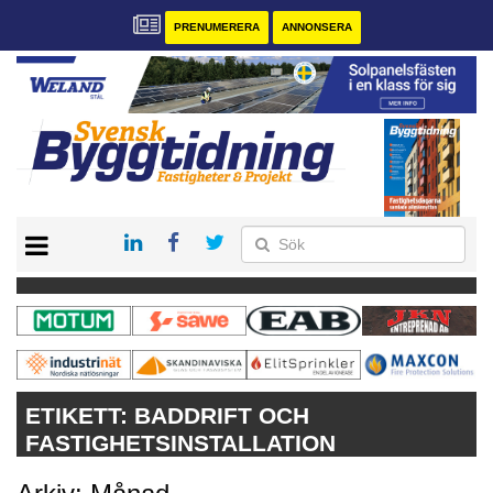
PRENUMERERA
ANNONSERA
START
PRENUMERERA
VÅRA ANDRA MAGASIN
ANNONSERA
KONTAKT
ETIKETT:
BADDRIFT OCH
FASTIGHETSINSTALLATION