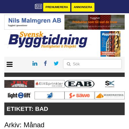
PRENUMERERA
ANNONSERA
START
PRENUMERERA
VÅRA ANDRA MAGASIN
ANNONSERA
KONTAKT
ETIKETT:
BAD
Arkiv: Månad