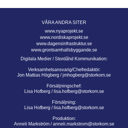
VÅRA ANDRA SITER
www.nyaprojekt.se
www.nordiskaprojekt.se
www.dagensinfrastruktur.se
www.grontsamhallsbyggande.se
Digitala Medier / Stordåhd Kommunikation:
Verksamhetsansvarig/Chefredaktör:
Jon Mattias Högberg /
jmhogberg@storkom.se
Försäljningschef:
Lisa Hofberg /
lisa.hofberg@storkom.se
Försäljning:
Lisa Hofberg /
lisa.hofberg@storkom.se
Produktion:
Anneli Markström /
anneli.markstrom@storkom.se