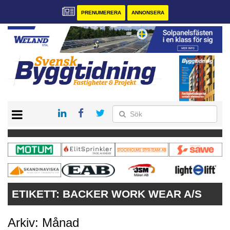
PRENUMERERA
ANNONSERA
START
PRENUMERERA
VÅRA ANDRA MAGASIN
ANNONSERA
KONTAKT
ETIKETT:
BACKER WORK WEAR A/S
Arkiv: Månad