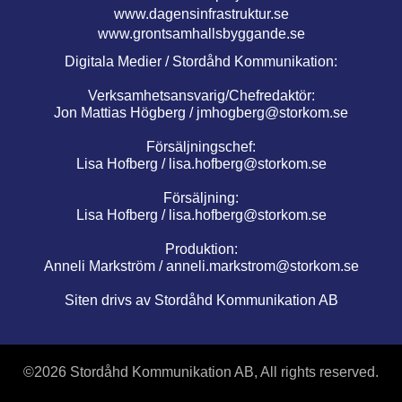
www.dagensinfrastruktur.se
www.grontsamhallsbyggande.se
Digitala Medier / Stordåhd Kommunikation:
Verksamhetsansvarig/Chefredaktör:
Jon Mattias Högberg /
jmhogberg@storkom.se
Försäljningschef:
Lisa Hofberg /
lisa.hofberg@storkom.se
Försäljning:
Lisa Hofberg /
lisa.hofberg@storkom.se
Produktion:
Anneli Markström /
anneli.markstrom@storkom.se
Siten drivs av Stordåhd Kommunikation AB
©
2026 Stordåhd Kommunikation AB, All rights reserved.