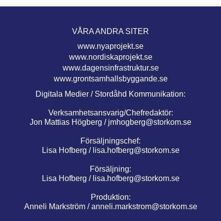
VÅRA ANDRA SITER
www.nyaprojekt.se
www.nordiskaprojekt.se
www.dagensinfrastruktur.se
www.grontsamhallsbyggande.se
Digitala Medier / Stordåhd Kommunikation:
Verksamhetsansvarig/Chefredaktör:
Jon Mattias Högberg /
jmhogberg@storkom.se
Försäljningschef:
Lisa Hofberg /
lisa.hofberg@storkom.se
Försäljning:
Lisa Hofberg /
lisa.hofberg@storkom.se
Produktion:
Anneli Markström /
anneli.markstrom@storkom.se