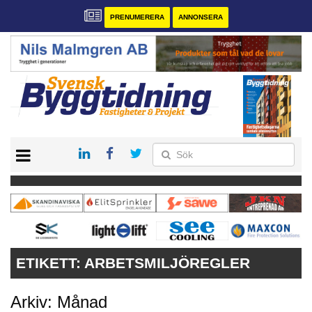
PRENUMERERA
ANNONSERA
START
PRENUMERERA
VÅRA ANDRA MAGASIN
ANNONSERA
KONTAKT
ETIKETT:
ARBETSMILJÖREGLER
Arkiv: Månad