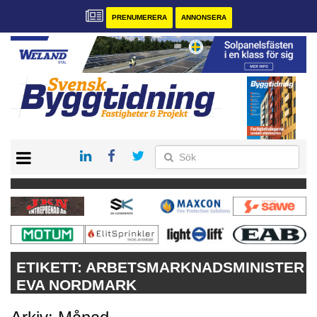
PRENUMERERA
ANNONSERA
START
PRENUMERERA
VÅRA ANDRA MAGASIN
ANNONSERA
KONTAKT
ETIKETT:
ARBETSMARKNADSMINISTER
EVA NORDMARK