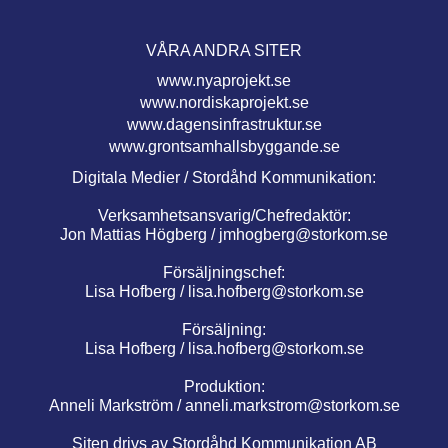
VÅRA ANDRA SITER
www.nyaprojekt.se
www.nordiskaprojekt.se
www.dagensinfrastruktur.se
www.grontsamhallsbyggande.se
Digitala Medier / Stordåhd Kommunikation:
Verksamhetsansvarig/Chefredaktör:
Jon Mattias Högberg /
jmhogberg@storkom.se
Försäljningschef:
Lisa Hofberg /
lisa.hofberg@storkom.se
Försäljning:
Lisa Hofberg /
lisa.hofberg@storkom.se
Produktion:
Anneli Markström /
anneli.markstrom@storkom.se
Siten drivs av Stordåhd Kommunikation AB