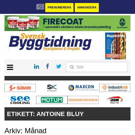
PRENUMERERA
ANNONSERA
START
PRENUMERERA
VÅRA ANDRA MAGASIN
ANNONSERA
KONTAKT
ETIKETT:
ANTOINE BLUY
Arkiv: Månad